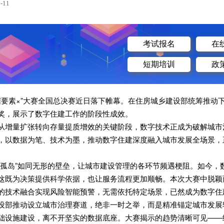
-11
考试报名
在
短期培训
政
“数据要素×”大赛全国总决赛近日落下帷幕。在住房城乡建设部统筹推
奖，展示了数字住建工作的阶段性成效。
从增量扩张转向存量提质增效的关键阶段，数字技术正成为破解城市
，以数据为笔、技术为墨，推动数字住建深度融入城市发展全场景，
息孤岛”如同无形的壁垒，让城市建设管理的各环节频遇梗阻。如今，
这既为决策提供科学依据，也让服务流程更加顺畅。本次大赛中脱颖
的技术融合实现风险智能预警，无需依托特定场景，已然成为数字住
设部推动设立城市治理赛道，绝非一时之举，而是精准锚定城市发展转
础设施建设，离不开坚实的数据底座。大赛揭示的趋势清晰可见——