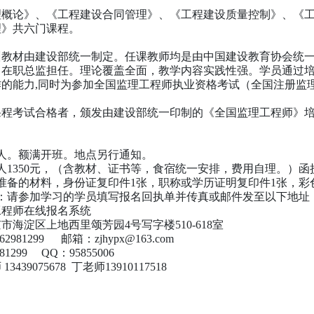
：
理概论》、《工程建设合同管理》、《工程建设质量控制》、《
理》共六门课程。
训教材由建设部统一制定。任课教师均是由中国建设教育协会统
司在职总监担任。理论覆盖全面，教学内容实践性强。学员通过
作的能力,同时为参加全国监理工程师执业资格考试（全国注册监
：
课程考试合格者，颁发由建设部统一印制的《全国监理工程师》
0人。额满开班。地点另行通知。
人1350元，（含教材、证书等，食宿统一安排，费用自理。）函
准备的材料，身份证复印件1张，职称或学历证明复印件1张，彩
法：请参加学习的学员填写报名回执单并传真或邮件发至以下地址
工程师在线报名系统
市海淀区上地西里颂芳园4号写字楼510-618室
2981299 邮箱：zjhypx@163.com
81299 QQ：95855006
439075678 丁老师13910117518