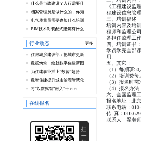
二、培训内容
什么是市政建设？入行需要什
《工程建设监
档案管理员是做什么的，你知
程建设信息管
三、培训描述
电气质量员需要参加什么培训
培训内容及培
BIM技术对装配式建筑有什么
程师和监理公
备担任监理工
行业动态
更多
四、培训证书
学员学完全部
住房城乡建设部：把城市更新
用。
五、其它：
数据为笔 绘就数字住建新图
（1）每期班5
为住建事业插上“数智”翅膀
（2）培训费每
数智住建提升城市治理智慧化
（3）报名时需
（4）报名办
将“以数赋智”融入“十五五
六、
全国监理
报名地址：北京
在线报名
联系电话：010-6
传 真：010-629
联系人：翟老师 13